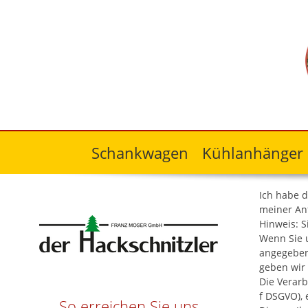
Search
Schankwagen
Kühlanhänger
Ich habe 
meiner An
Hinweis: S
Wenn Sie 
angegeben
geben wir 
Die Verarb
f DSGVO), 
So erreichen Sie uns