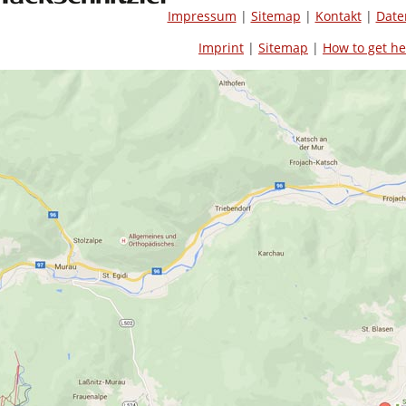
Impressum
|
Sitemap
|
Kontakt
|
Date
Imprint
|
Sitemap
|
How to get he